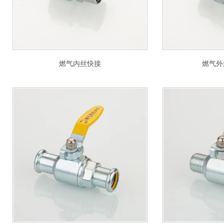
燃气内丝快接
燃气外