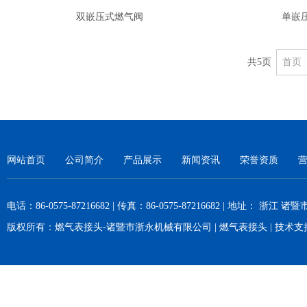
双嵌压式燃气阀
单嵌
共5页
首页
网站首页
公司简介
产品展示
新闻资讯
荣誉资质
电话：86-0575-87216682 | 传真：86-0575-87216682 | 地址： 浙江
版权所有：
燃气表接头-诸暨市浙永机械有限公司
|
燃气表接头
| 技术支