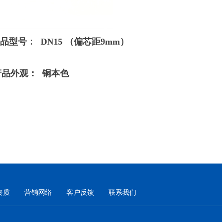
 DN15 （偏芯距9mm）
： 铜本色
资质
营销网络
客户反馈
联系我们